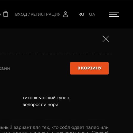
А
ВХОД / РЕГИСТРАЦИЯ
RU
UA
рамм
В КОРЗИНУ
тихоокеанский тунец
водоросли нори
льный вариант для тех, кто соблюдает палео или
л это только начинка и никакого риса. Свежий