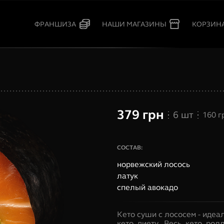
КОРЗИН
ФРАНШИЗА
НАШИ МАГАЗИНЫ
379
грн
6
шт
160
г
СОСТАВ:
норвежский лосось
латук
спелый авокадо
Кето суши с лососем - идеа
кето диету. Весь кето рол