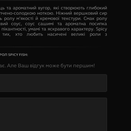
ець та ароматний вугор, які створюють глибокий
опчено-солодкою ноткою. Ніжний вершковий сир
 ролу м’якості й кремової текстури. Смак ролу
євий соус, соус сашимі та ароматна посипка
 пікантності, умамі та яскравого характеру. Spicy
я тих, хто любить насичені великі роли з
ОЛ SPICY FISH
:
ає. Але Ваш відгук може бути першим!