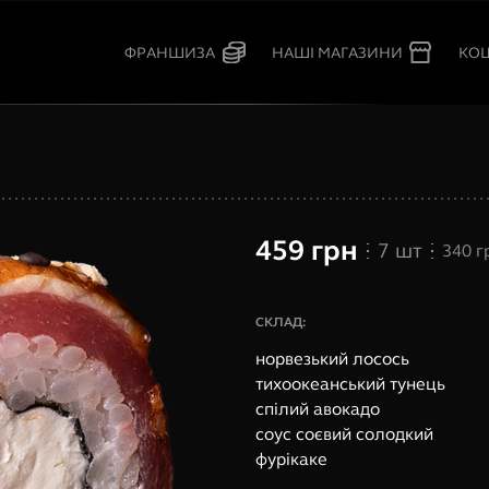
КО
ФРАНШИЗА
НАШІ МАГАЗИНИ
459
грн
7
шт
340
г
СКЛАД:
норвезький лосось
тихоокеанський тунець
спілий авокадо
соус соєвий солодкий
фурікаке