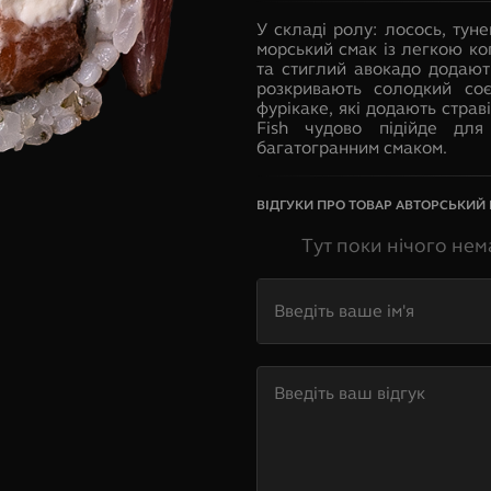
У складі ролу: лосось, тун
морський смак із легкою к
та стиглий авокадо додають
розкривають солодкий со
фурікаке, які додають страві
Fish чудово підійде дл
багатогранним смаком.
ВІДГУКИ ПРО ТОВАР
АВТОРСЬКИЙ Р
Тут поки нічого нем