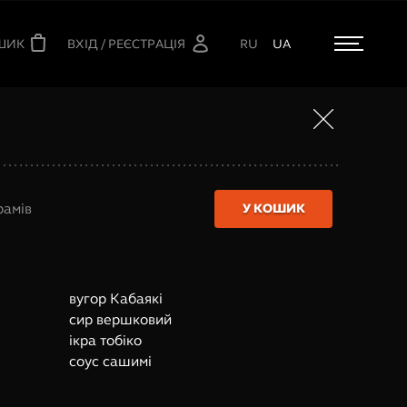
ШИК
ВХІД / РЕЄСТРАЦІЯ
RU
UA
рамів
У КОШИК
вугор Кабаякі
сир вершковий
ікра тобіко
соус сашимі