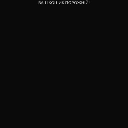
ВАШ КОШИК ПОРОЖНІЙ!
На жаль, запитувана вами сторінка не
знайдена
ПЕРЕЙТИ НА ГОЛОВНУ