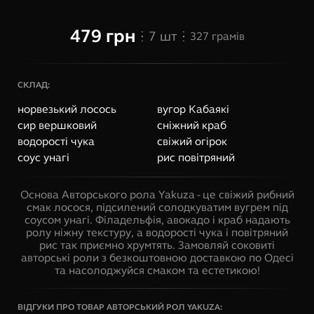
479
грн
7
шт
327
грамів
СКЛАД:
норвезький лосось
вугор Кабаякі
сир вершковий
сніжний краб
водорості чука
свіжий огірок
соус унагі
рис повітряний
Основа Авторського рола Yakuza - це свіжий рибний
смак лосося, підсилений солодкуватим вугрем під
соусом унагі. Філадельфія, авокадо і краб надають
ролу ніжну текстуру, а водорості чука і повітряний
рис так приємно хрумтять. Замовляй соковиті
авторські роли з безкоштовною доставкою по Одесі
та насолоджуйся смаком та естетикою!
ВІДГУКИ ПРО ТОВАР
АВТОРСЬКИЙ РОЛ YAKUZA
: