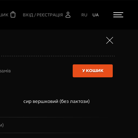
ШИК
ВХІД / РЕЄСТРАЦІЯ
RU
UA
рамів
У КОШИК
сир вершковий (без лактози)
и)