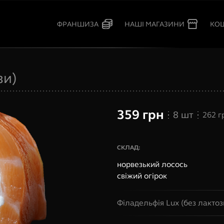
КО
ФРАНШИЗА
НАШІ МАГАЗИНИ
зи)
359
грн
8
шт
262
г
СКЛАД:
норвезький лосось
свіжий огірок
Філадельфія Lux (без лактоз