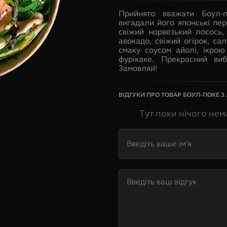
Прийнято вважати Боул-
вигадали його японські пер
свіжий норвезький лосось,
авокадо, свіжий огірок, са
смаку соусом айолі, ікро
фурікаке. Прекрасний ви
Замовляй!
ВІДГУКИ ПРО ТОВАР
БОУЛ-ПОКЕ З
Тут поки нічого нем