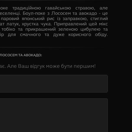
поке традиційною гавайською стравою, але
еселенці. Боул-поке з Лососем та авокадо - це
 паровий японський рис із заправкою, стиглий
лат латук, хрустка чука. Приправлений цей мікс
ю тобіко та прикрашений зеленою цибулею та
бір для смачного та дуже корисного обіду.
 ЛОСОСЕМ ТА АВОКАДО
:
ає. Але Ваш відгук може бути першим!