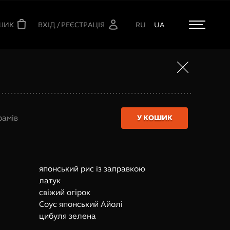
ШИК
ВХІД / РЕЄСТРАЦІЯ
RU
UA
рамів
У КОШИК
японський рис із заправкою
латук
свіжий огірок
Соус японський Айолі
цибуля зелена