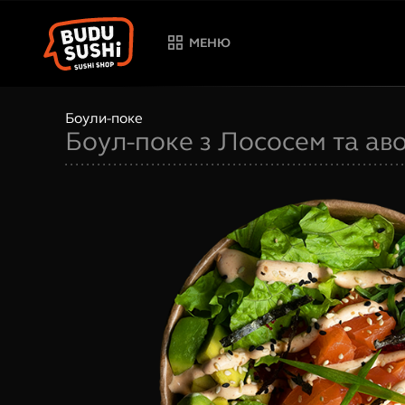
МЕНЮ
Боули-поке
Боул-поке з Лососем та ав