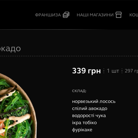
КО
ФРАНШИЗА
НАШІ МАГАЗИНИ
окадо
339
грн
1
шт
297
г
СКЛАД:
норвезький лосось
спілий авокадо
водорості чука
ікра тобіко
фурікаке