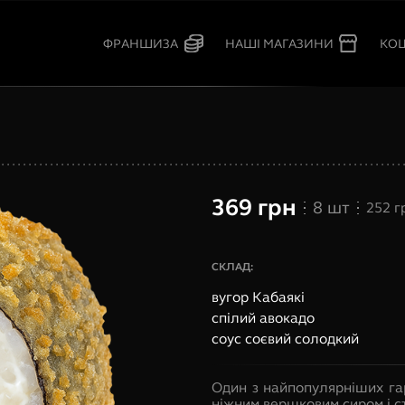
КО
ФРАНШИЗА
НАШІ МАГАЗИНИ
369
грн
8
шт
252
г
СКЛАД:
вугор Кабаякі
спілий авокадо
соус соєвий солодкий
Один з найпопулярніших гар
ніжним вершковим сиром і с