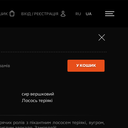
ШИК
ВХІД / РЕЄСТРАЦІЯ
RU
UA
рамів
У КОШИК
сир вершковий
Лосось теріякі
ячих ролів з пікантним лососем теріякі, вугром,
тиглим авокадо. Замовляй!