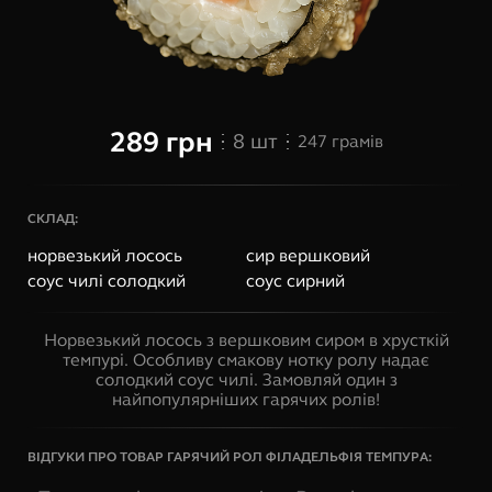
289
грн
8
шт
247
грамів
СКЛАД:
норвезький лосось
сир вершковий
соус чилі солодкий
соус сирний
Норвезький лосось з вершковим сиром в хрусткій
темпурі. Особливу смакову нотку ролу надає
солодкий соус чилі. Замовляй один з
найпопулярніших гарячих ролів!
ВІДГУКИ ПРО ТОВАР
ГАРЯЧИЙ РОЛ ФІЛАДЕЛЬФІЯ ТЕМПУРА
: