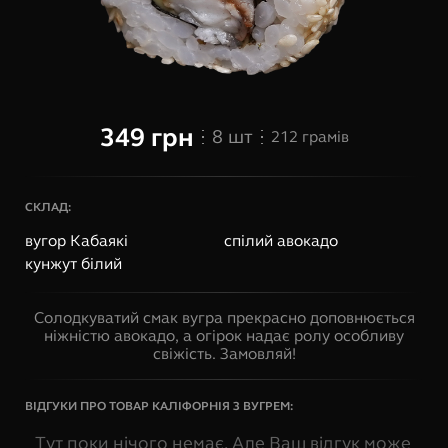
349
грн
8
шт
212
грамів
СКЛАД:
вугор Кабаякі
спілий авокадо
кунжут білий
Солодкуватий смак вугра прекрасно доповнюється
ніжністю авокадо, а огірок надає ролу особливу
свіжість. Замовляй!
ВІДГУКИ ПРО ТОВАР
КАЛІФОРНІЯ З ВУГРЕМ
:
Тут поки нічого немає. Але Ваш відгук може