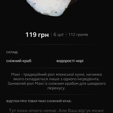
119
грн
6
шт
112
грамів
СКЛАД:
сніжний краб
водорості норі
Макі - традиційний рол японської кухні, начинка
якого складається лише з одного інгредієнта.
Замовляй рол Макі із сніжним крабом для швидкого
перекусу.
ВІДГУКИ ПРО ТОВАР
МАКІ СНІЖНИЙ КРАБ
:
Тут поки нічого немає. Але Ваш відгук може