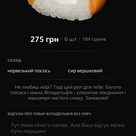
275
грн
6
шт
184
грамів
СКЛАД:
норвезький лосось
сир вершковий
Не любиш норі? Тоді цей рол для тебе. Багато
лосося і ніжна Філадельфія - класичне поєднання і
максимум чистого смаку. Замовляй!
ВІДГУКИ ПРО ТОВАР
ФІЛАДЕЛЬФІЯ БЕЗ НОРІ
:
Тут поки нічого немає. Але Ваш відгук може
бути першим!