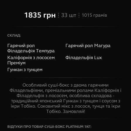
1835
грн
33
шт
1015
грамів
СКЛАД:
Гарячий рол
Гарячий рол Магура
Філадельфія Темпура
Каліфорнія з лососем
Філадельфія Lux
Преміум
Гункан з тунцем
Особливий суші-бокс з двома гарячими
Філадельфіями, преміальними ролами Каліфорнія і
Філадельфія з лососем, особлива складова -
традиційний японський Гункан з тунцем і соусом з
ікри Тобіко. Соковитий мікс з лосося, тунця та ікри
Тобіко. Замовляй!
ВІДГУКИ ПРО ТОВАР
СУШІ-БОКС PLATINUM 1КГ
: