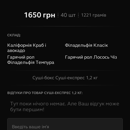
1650
грн
40
шт
1221
грамів
СКЛАД:
Каліфорнія Краб і
Філадельфія Класік
авокадо
Гарячий рол
Гарячий рол Лосось Чіз
Філадельфія Темпура
Суші-бокс Суші-експрес 1,2 кг
ВІДГУКИ ПРО ТОВАР
СУШІ-ЕКСПРЕС 1,2 КГ
:
Тут поки нічого немає. Але Ваш відгук може
бути першим!