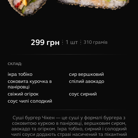
299
грн
1
шт
310
грамів
СКЛАД:
ікра тобіко
сир вершковий
соковита курочка в
спілий авокадо
паніровці
свіжий огірок
соус сирний
соус чилі солодкий
Суші бургер Чікен — це суші у форматі бургера з
соковитою куркою в паніровці, вершковим сиром,
авокадо та огірком. Ікра тобіко, сирний і солодкий
чилі соуси додають страві насичений та пікантний