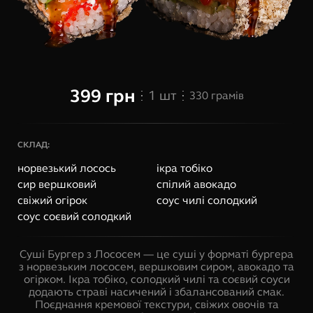
399
грн
1
шт
330
грамів
СКЛАД:
норвезький лосось
ікра тобіко
сир вершковий
спілий авокадо
свіжий огірок
соус чилі солодкий
соус соєвий солодкий
Суші Бургер з Лососем — це суші у форматі бургера
з норвезьким лососем, вершковим сиром, авокадо та
огірком. Ікра тобіко, солодкий чилі та соєвий соуси
додають страві насичений і збалансований смак.
Поєднання кремової текстури, свіжих овочів та