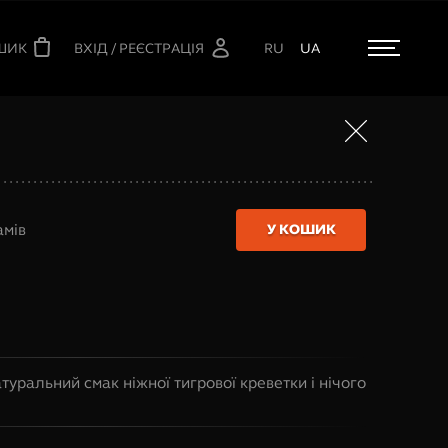
ШИК
ВХІД / РЕЄСТРАЦІЯ
RU
UA
амів
У КОШИК
туральний смак ніжної тигрової креветки і нічого