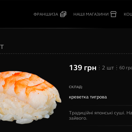
КО
ФРАНШИЗА
НАШІ МАГАЗИНИ
т
139
грн
2
шт
60
гр
СКЛАД:
креветка тигрова
Традиційні японські суші. На
зайвого.