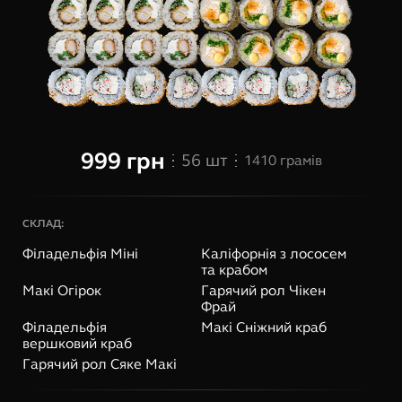
999
грн
56
шт
1410
грамів
СКЛАД:
Філадельфія Міні
Каліфорнія з лососем
та крабом
Макі Огірок
Гарячий рол Чікен
Фрай
Філадельфія
Макі Сніжний краб
вершковий краб
Гарячий рол Сяке Макі