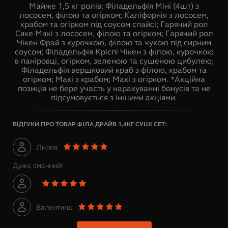
Майже 1,5 кг ролів: Філадельфія Міні (4шт) з
лососем, філою та огірком; Каліфорнія з лососем,
крабом та огірком під соусом спайсі; Гарячий рол
Сяке Макі з лососем, філою та огірком; Гарячий рол
Чікен Фрай з курочкою, філою та чукою під сирним
соусом; Філадельфія Кріспі Чікен з філою, курочкою
в паніровці, огірком, зеленою та сушеною цибулею;
Філадельфія вершковий краб з філою, крабом та
огірком; Макі з крабом; Макі з огірком. *Акційна
позиція не бере участь у нарахуванні бонусів та не
підсумовується з іншими акціями.
ВІДГУКИ ПРО ТОВАР
ФІЛА ДРАЙВ 1,4КГ СУШІ СЕТ
:
Лилия
Дуже смачний!
Валентина