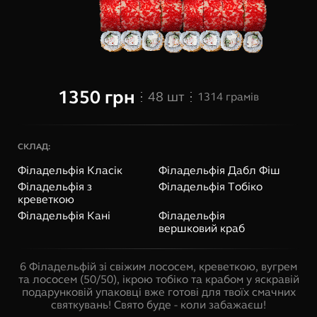
1350
грн
48
шт
1314
грамів
СКЛАД:
Філадельфія Класік
Філадельфія Дабл Фіш
Філадельфія з
Філадельфія Тобіко
креветкою
Філадельфія Кані
Філадельфія
вершковий краб
6 Філадельфій зі свіжим лососем, креветкою, вугрем
та лососем (50/50), ікрою тобіко та крабом у яскравій
подарунковій упаковці вже готові для твоїх смачних
святкувань! Свято буде - коли забажаєш!