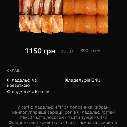
1150
грн
32
шт
890
грамів
СКЛАД:
Філадельфія з
Філадельфія Grill
креветкою
Філадельфія Класік
У сеті філадельфій "Моя половинка" зібрані
найпопулярніші варіації ролів Філадельфія: Міні
Мікс (4 шт з лососем і 4 шт з тунцем), 1/2
Філадельфія з креветкою (4 шт) - ніжна та соковита,