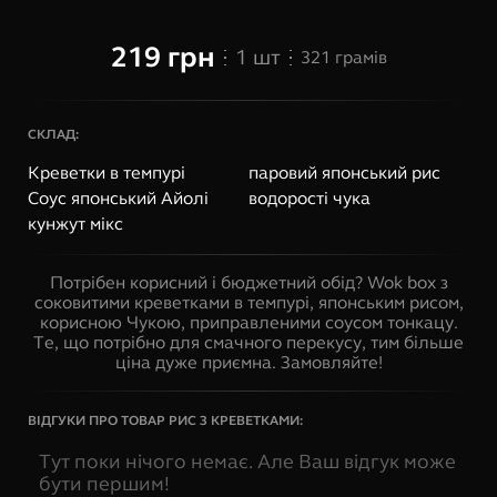
219
грн
1
шт
321
грамів
СКЛАД:
Креветки в темпурі
паровий японський рис
Соус японський Айолі
водорості чука
кунжут мікс
Потрібен корисний і бюджетний обід? Wok box з
соковитими креветками в темпурі, японським рисом,
корисною Чукою, приправленими соусом тонкацу.
Те, що потрібно для смачного перекусу, тим більше
ціна дуже приємна. Замовляйте!
ВІДГУКИ ПРО ТОВАР
РИС З КРЕВЕТКАМИ
:
Тут поки нічого немає. Але Ваш відгук може
бути першим!