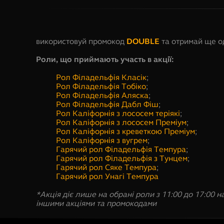
використовуй промокод
DOUBLE
та отримай ще о
Роли, що приймають участь в акції:
Рол Філадельфія Класік
;
Рол Філадельфія Тобіко
;
Рол Філадельфія Аляска
;
Рол Філадельфія Дабл Фіш
;
Рол Каліфорнія з лососем теріякі
;
Рол Каліфорнія з лососем Преміум
;
Рол Каліфорнія з креветкою Преміум
;
Рол Каліфорнія з вугрем
;
Гарячий рол Філадельфія Темпура
;
Гарячий рол Філадельфія з Тунцем
;
Гарячий рол Сяке Темпура
;
Гарячий рол Унагі Темпура
*Акція діє лише на обрані роли з 11:00 до 17:00 
іншими акціями та промокодами