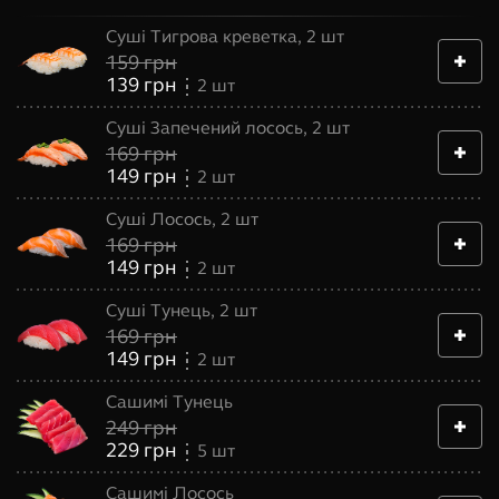
Суші Тигрова креветка, 2 шт
159
грн
139
грн
2
шт
Суші Запечений лосось, 2 шт
169
грн
149
грн
2
шт
Суші Лосось, 2 шт
169
грн
149
грн
2
шт
Суші Тунець, 2 шт
169
грн
149
грн
2
шт
Сашимі Тунець
249
грн
229
грн
5
шт
Сашимі Лосось