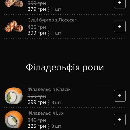
399
грн
379
грн
1
шт
Суші бургер з Лососем
425
грн
399
грн
1
шт
Філадельфія роли
Філадельфія Класік
309
грн
299
грн
8
шт
Філадельфія Lux
340
грн
325
грн
8
шт