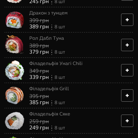
245
грн
8
шт
Дракон з тунцем
399
грн
389
грн
8
шт
Рол Дабл Туна
389
грн
379
грн
8
шт
Філадельфія Унагі Chili
349
грн
339
грн
8
шт
Філадельфія Grill
395
грн
385
грн
8
шт
Філадельфія Сяке
259
грн
249
грн
8
шт