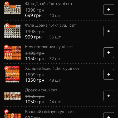
Філа Драйв 1кг суші сет
1398
грн
699
грн
40
шт
Філа Драйв 1,4кг суші сет
1998
грн
999
грн
56
шт
Моя половинка суші сет
1199
грн
1150
грн
32
шт
Холідей Бокс 1,3кг суші сет
1599
грн
1350
грн
48
шт
Дракон суші сет
1165
грн
1050
грн
24
шт
Базовий мінімум суші сет
935
грн