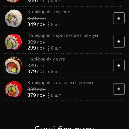
309
грн
8
шт
Каліфорнія з вугрем
359
грн
349
грн
8
шт
Каліфорнія з креветкою Преміум
309
грн
299
грн
8
шт
Каліфорнія у вугрі
389
грн
379
грн
8
шт
Каліфорнія з лососем Преміум
389
грн
379
грн
8
шт