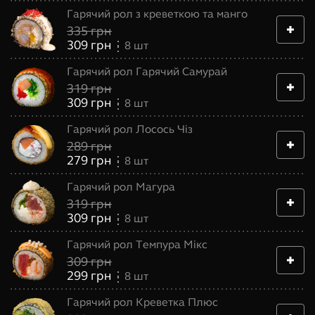
Гарячий рол з креветкою та манго
335
грн
309
грн
8
шт
Гарячий рол Гарячий Самурай
319
грн
309
грн
8
шт
Гарячий рол Лосось Чіз
289
грн
279
грн
8
шт
Гарячий рол Магура
319
грн
309
грн
8
шт
Гарячий рол Темпура Мікс
309
грн
299
грн
8
шт
Гарячий рол Креветка Плюс