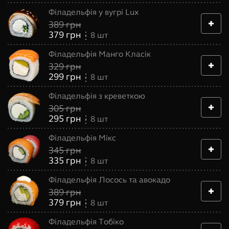
Філадельфія у вугрі Lux
389
грн
379
грн
8
шт
Філадельфія Манго Класік
329
грн
299
грн
8
шт
Філадельфія з креветкою
305
грн
295
грн
8
шт
Філадельфія Мікс
345
грн
335
грн
8
шт
Філадельфія Лосось та авокадо
389
грн
379
грн
8
шт
Філадельфія Тобіко