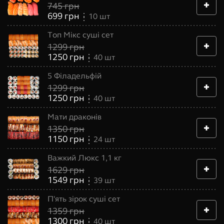
745
грн
699
грн
10
шт
Топ Мікс суші сет
1299
грн
1250
грн
40
шт
5 Філадельфій
1299
грн
1250
грн
40
шт
Мати драконів
1350
грн
1150
грн
24
шт
Важкий Люкс 1,1 кг
1629
грн
1549
грн
39
шт
П'ять зірок суші сет
1359
грн
1300
грн
40
шт