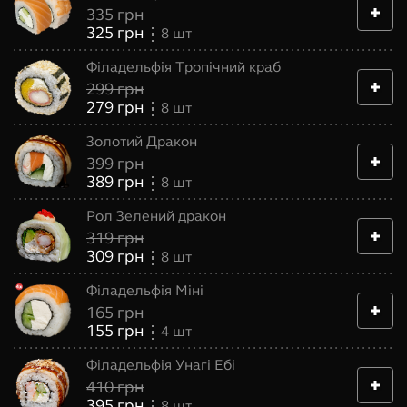
335
грн
325
грн
8
шт
Філадельфія Тропічний краб
299
грн
279
грн
8
шт
Золотий Дракон
399
грн
389
грн
8
шт
Рол Зелений дракон
319
грн
309
грн
8
шт
Філадельфія Міні
165
грн
155
грн
4
шт
Філадельфія Унагі Ебі
410
грн
395
грн
8
шт