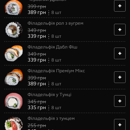
399
грн
389
грн
8
шт
Філадельфія рол з вугрем
349
грн
339
грн
8
шт
Філадельфія Дабл Фіш
349
грн
339
грн
8
шт
Філадельфія Преміум Мікс
399
грн
389
грн
8
шт
Філадельфія у Тунці
345
грн
335
грн
8
шт
Філадельфія з тунцем
255
грн