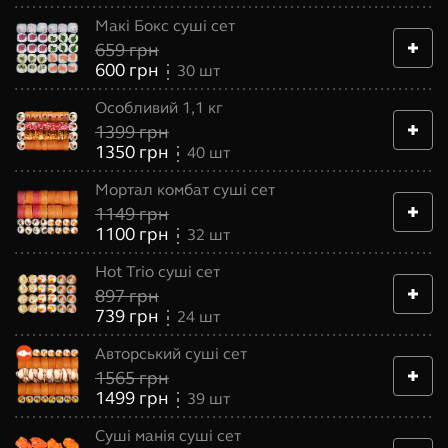
Макі Бокс суші сет
659
грн
600
грн
30
шт
Особливий 1,1 кг
1399
грн
1350
грн
40
шт
Мортал комбат суші сет
1149
грн
1100
грн
32
шт
Hot Trio суші сет
897
грн
739
грн
24
шт
Авторський суші сет
1565
грн
1499
грн
39
шт
Суші манія суші сет