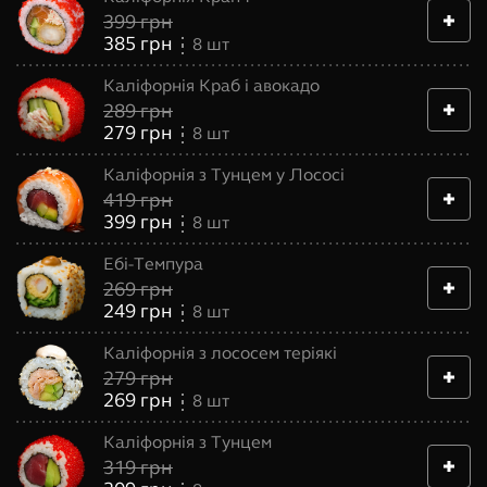
399
грн
385
грн
8
шт
Каліфорнія Краб і авокадо
289
грн
279
грн
8
шт
Каліфорнія з Тунцем у Лососі
419
грн
399
грн
8
шт
Ебі-Темпура
269
грн
249
грн
8
шт
Каліфорнія з лососем теріякі
279
грн
269
грн
8
шт
Каліфорнія з Тунцем
319
грн