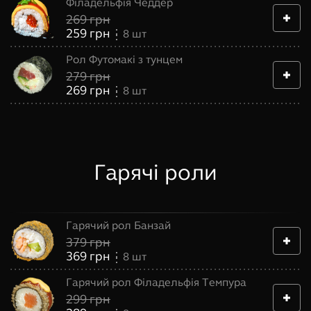
Філадельфія Чеддер
269
грн
259
грн
8
шт
Рол Футомакі з тунцем
279
грн
269
грн
8
шт
Гарячі роли
Гарячий рол Банзай
379
грн
369
грн
8
шт
Гарячий рол Філадельфія Темпура
299
грн