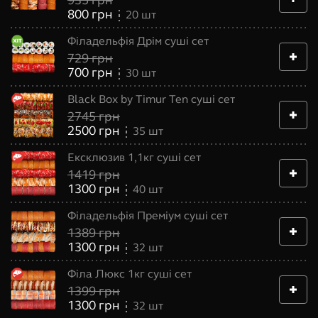
800
грн
20
шт
Філадельфія Дрім суші сет
729
грн
700
грн
30
шт
Black Box by Timur Ten суші сет
2745
грн
2500
грн
35
шт
Ексклюзив 1,1кг суші сет
1419
грн
1300
грн
40
шт
Філадельфія Преміум суші сет
1389
грн
1300
грн
32
шт
Філа Люкс 1кг суші сет
1399
грн
1300
грн
32
шт