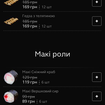
185
грн
169
грн
12
шт
Гедза з телятиною
185
грн
169
грн
12
шт
Макі роли
Макі Сніжний краб
129
грн
119
грн
6
шт
Макі Вершковий сир
99
грн
89
грн
6
шт