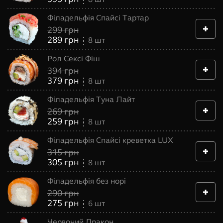
Філадельфія Спайсі Тартар
299
грн
289
грн
8
шт
Рол Сексі Фіш
394
грн
379
грн
8
шт
Філадельфія Туна Лайт
269
грн
259
грн
8
шт
Філадельфія Спайсі креветка LUX
315
грн
305
грн
8
шт
Філадельфія без норі
290
грн
275
грн
6
шт
Червоний Дракон