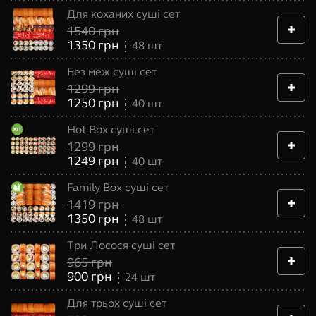
Для коханих суші сет
1540
грн
1350
грн
48
шт
Без меж суші сет
1299
грн
1250
грн
40
шт
Hot Box суші сет
1299
грн
1249
грн
40
шт
Family Box суші сет
1419
грн
1350
грн
48
шт
Три Лосося суші сет
965
грн
900
грн
24
шт
Для трьох суші сет