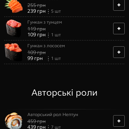
255
грн
239
грн
5
шт
Гункан з тунцем
119
грн
109
грн
1
шт
Гункан з лососем
109
грн
99
грн
1
шт
Авторські роли
Авторський рол Нептун
459
грн
439
грн
7
шт