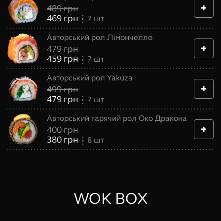
489
грн
469
грн
7
шт
Авторський рол Лімончелло
479
грн
459
грн
7
шт
Авторський рол Yakuza
499
грн
479
грн
7
шт
Авторський гарячий рол Око Дракона
400
грн
380
грн
8
шт
WOK BOX