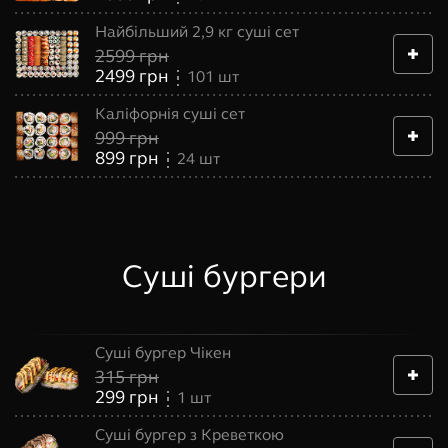
Найбільший 2,9 кг суші сет
2599
грн
2499
грн
101
шт
Каліфорнія суші сет
999
грн
899
грн
24
шт
Суші бургери
Суші бургер Чікен
315
грн
299
грн
1
шт
Суші бургер з Креветкою