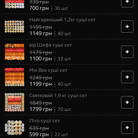
739
грн
700
грн
30
шт
Найгарячіший 1,2кг суші сет
1199
грн
1149
грн
40
шт
від Шефа суші сет
1179
грн
1100
грн
32
шт
Mix Box суші сет
1249
грн
1199
грн
40
шт
Святковий 1,9 кг суші сет
1849
грн
1799
грн
70
шт
Літо суші сет
635
грн
599
грн
22
шт