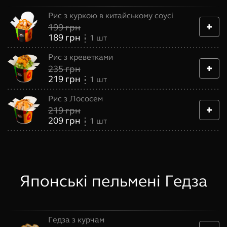
Рис з куркою в китайському соусі
199
грн
189
грн
1
шт
Рис з креветками
235
грн
219
грн
1
шт
Рис з Лососем
219
грн
209
грн
1
шт
Японські пельмені Гедза
Гедза з курчам