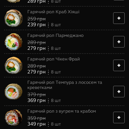
289
грн
8
шт
Гарячий рол Краб Хіяші
259
грн
239
грн
8
шт
Гарячий рол Пармеджано
289
грн
279
грн
8
шт
Гарячий рол Чікен Фрай
289
грн
279
грн
8
шт
Гарячий рол Темпура з лососем та
креветками
379
грн
369
грн
8
шт
Гарячий рол з вугрем та крабом
359
грн
349
грн
8
шт