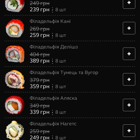
249
грн
239
грн
8
шт
Філадельфія Кані
269
грн
259
грн
8
шт
Філадельфія Делішз
404
грн
389
грн
8
шт
Філадельфія Тунець та Вугор
379
грн
359
грн
8
шт
Філадельфія Аляска
349
грн
339
грн
8
шт
Філадельфія Нагетс
259
грн
249
грн
8
шт