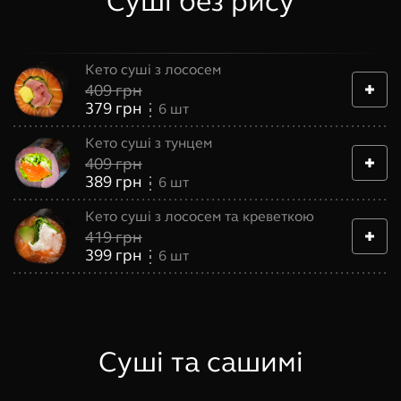
Суші без рису
Кето суші з лососем
409
грн
379
грн
6
шт
Кето суші з тунцем
409
грн
389
грн
6
шт
Кето суші з лососем та креветкою
419
грн
399
грн
6
шт
Суші та сашимі