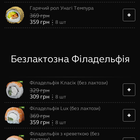
Гарячий рол Унагі Темпура
369
грн
359
грн
8
шт
Безлактозна Філадельфія
Філадельфія Класік (без лактози)
329
грн
309
грн
8
шт
Філадельфія Lux (без лактози)
369
грн
359
грн
8
шт
Філадельфія з креветкою (без
лактози)