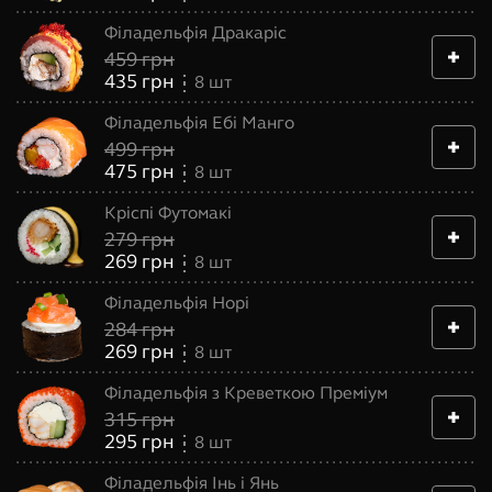
Філадельфія Дракаріс
459
грн
435
грн
8
шт
Філадельфія Ебі Манго
499
грн
475
грн
8
шт
Кріспі Футомакі
279
грн
269
грн
8
шт
Філадельфія Норі
284
грн
269
грн
8
шт
Філадельфія з Креветкою Преміум
315
грн
295
грн
8
шт
Філадельфія Інь і Янь